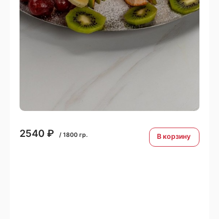
2540
₽
/
1800
гр.
В корзину