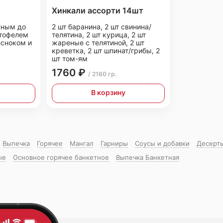
Хинкали ассорти 14шт
нным до
2 шт баранина, 2 шт свинина/
ртофелем
телятина, 2 шт курица, 2 шт
есноком и
жареные с телятиной, 2 шт
креветка, 2 шт шпинат/грибы, 2
шт том-ям
1760 ₽
/ 2160 гр.
В корзину
Выпечка
Горячее
Мангал
Гарниры
Соусы и добавки
Десерт
ые
Основное горячее банкетное
Выпечка Банкетная