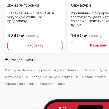
Джиз Уйгурский
Оджахури
Жареное мясо с овощами в
Из свинины с обжаре
уйгурском стиле. По
золотистого цвета ка
предзаказу.
со свежей зеленью, ч
луком.
3240 ₽
1690 ₽
/ 1000 гр.
/ 1000 гр.
В корзину
В корзину
Разделы меню
Холодные Закуски
Горячие Закуски
Хинкали
Салаты
Супы
Детское меню
Холодные закуски банкетные
Салаты банкетн
Гарниры банкетные
Полуфабрикаты