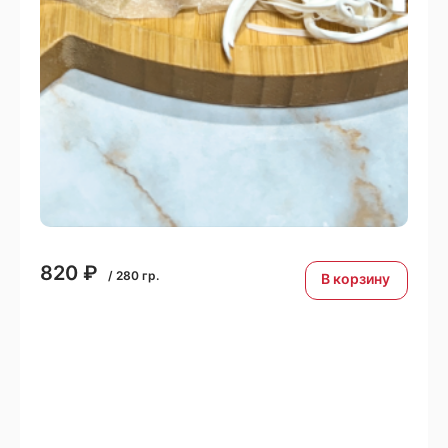
820
₽
/
280
гр.
В корзину