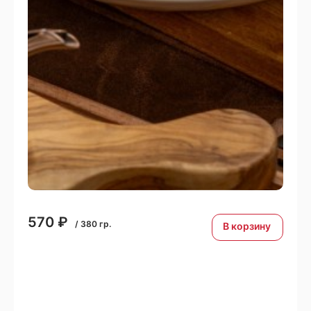
570
₽
/
380
гр.
В корзину