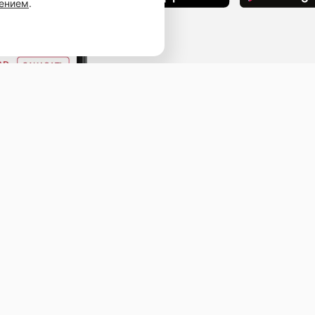
шением
.
Наведите камеру телефона и перейдит
ссылке, чтобы установить приложение.
ыв
ичная оферта