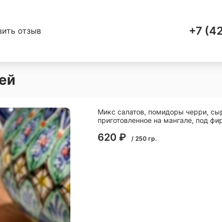
+7 (4
вить отзыв
ей
Микс салатов, помидоры черри, сы
приготовленное на мангале, под ф
620
₽
/
250
гр.