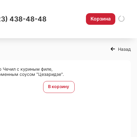
23) 438-48-48
Корзина
Назад
р Чечил с куриным филе,
ирменным соусом "Цезаридзе".
В корзину