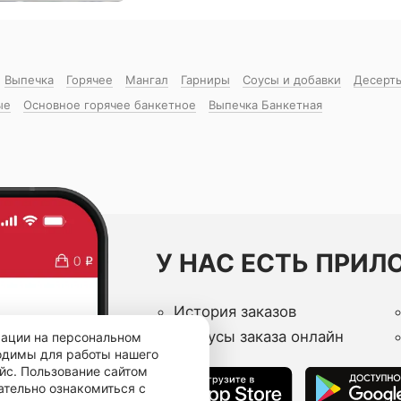
Выпечка
Горячее
Мангал
Гарниры
Соусы и добавки
Десерт
ые
Основное горячее банкетное
Выпечка Банкетная
У НАС ЕСТЬ ПРИЛ
История заказов
Статусы заказа онлайн
мации на персональном
ходимы для работы нашего
йс. Пользование сайтом
ательно ознакомиться с