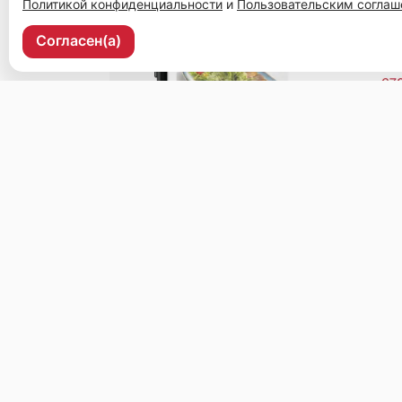
Политикой конфиденциальности
и
Пользовательским согла
Согласен(а)
Уссурийск, ул. Ленина, 37, 2 этаж, рецепшен.
Меню
Доставка и оплата
О нас
Оставить отз
© 2026, Чайхана
Пользовательское соглашение
Политика конфиденциальности
Публ