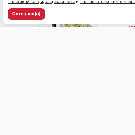
Политикой конфиденциальности
и
Пользовательским согла
Согласен(а)
Уссурийск, ул. Ленина, 37, 2 этаж, рецепшен.
Меню
Доставка и оплата
О нас
Оставить отз
© 2026, Чайхана
Пользовательское соглашение
Политика конфиденциальности
Публ