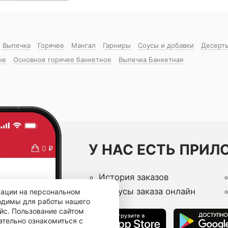
Выпечка
Горячее
Мангал
Гарниры
Соусы и добавки
Десерт
ые
Основное горячее банкетное
Выпечка Банкетная
У НАС ЕСТЬ ПРИЛ
История заказов
Статусы заказа онлайн
мации на персональном
ходимы для работы нашего
йс. Пользование сайтом
ательно ознакомиться с