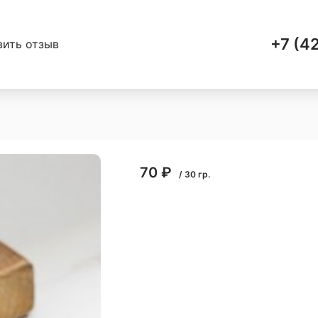
+7 (4
вить отзыв
70
₽
/
30
гр.