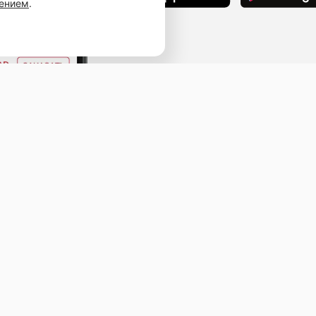
шением
.
Наведите камеру телефона и перейдит
ссылке, чтобы установить приложение.
ыв
ичная оферта