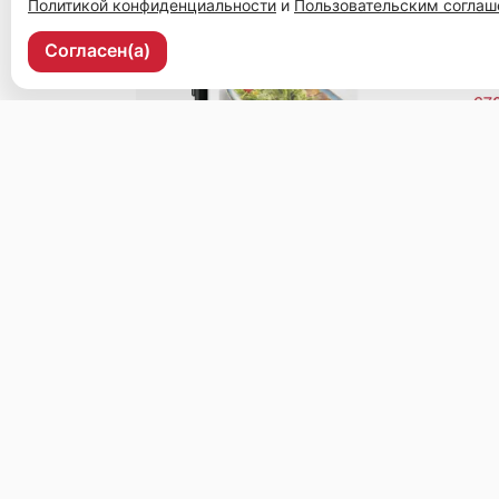
Политикой конфиденциальности
и
Пользовательским согла
Согласен(а)
Уссурийск, ул. Ленина, 37, 2 этаж, рецепшен.
Меню
Доставка и оплата
О нас
Оставить отз
© 2026, Чайхана
Пользовательское соглашение
Политика конфиденциальности
Публ