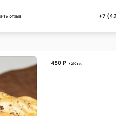
+7 (4
вить отзыв
480
₽
/
210
гр.