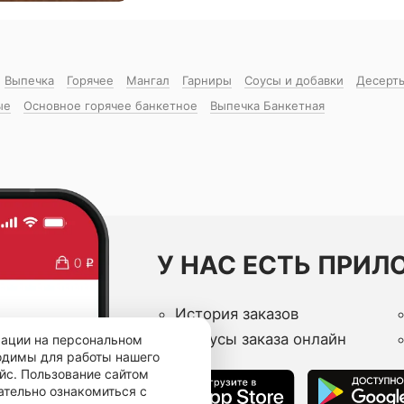
Выпечка
Горячее
Мангал
Гарниры
Соусы и добавки
Десерт
ые
Основное горячее банкетное
Выпечка Банкетная
У НАС ЕСТЬ ПРИЛ
История заказов
Статусы заказа онлайн
мации на персональном
ходимы для работы нашего
йс. Пользование сайтом
ательно ознакомиться с