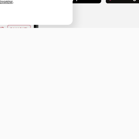
шением
.
Наведите камеру телефона и перейдит
ссылке, чтобы установить приложение.
ыв
ичная оферта