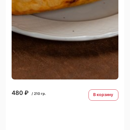
480
₽
/
210
гр.
В корзину